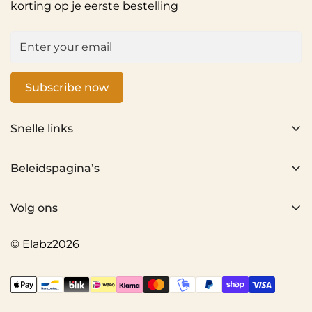
korting op je eerste bestelling
Subscribe now
Snelle links
Home
Beleidspagina’s
Alle producten
Privacybeleid
Over ons
Volg ons
Terugbetalingsbeleid
Neem contact met ons op
Verzendbeleid
© Elabz2026
Algemene voorwaarden