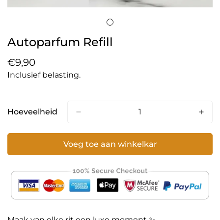
Autoparfum Refill
Normale
€9,90
prijs
Inclusief belasting.
Hoeveelheid
Voeg toe aan winkelkar
Maak van elke rit een luxe moment ✨