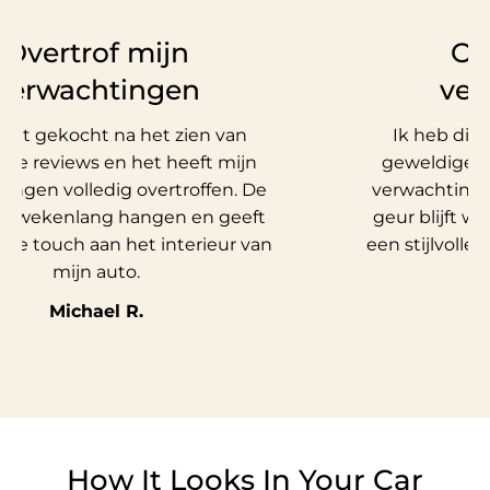
Overtrof mijn
Ov
verwachtingen
ver
 dit gekocht na het zien van
Ik heb dit 
ge reviews en het heeft mijn
geweldige r
ingen volledig overtroffen. De
verwachtingen
ijft wekenlang hangen en geeft
geur blijft 
volle touch aan het interieur van
een stijlvolle
mijn auto.
Michael R.
How It Looks In Your Car