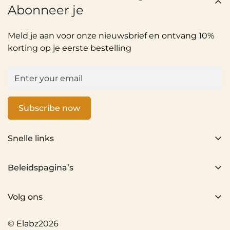
Abonneer je
Meld je aan voor onze nieuwsbrief en ontvang 10%
korting op je eerste bestelling
Subscribe now
Snelle links
Home
Beleidspagina’s
Alle producten
Privacybeleid
Over ons
Volg ons
Terugbetalingsbeleid
Neem contact met ons op
Verzendbeleid
© Elabz2026