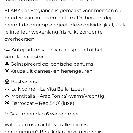
ELABZ Car Fragrance is gemaakt voor mensen die
houden van auto’s én parfum. De houten dop
neemt de geur op en geeft deze geleidelijk af, zodat
je interieur wekenlang fris ruikt zonder te
overheersen.
🏎️ Autoparfum voor aan de spiegel of het
ventilatierooster
🔔 Geïnspireerd op iconische parfums
🤩 Keuze uit dames- en herengeuren
🏆 Bestsellers:
🥇 ‘La Ncome – La Vita Bella’ (zoet)
🥈 ‘Montitalia – Arab Tonka’ (warm/krachtig)
🥉 ‘Barroccat – Red 540’ (luxe)
✨ Gaat meer dan 6 weken mee
Wil je een overzicht van alle dames- en
herengeuren? Bekijk dan onze geurenlijst.